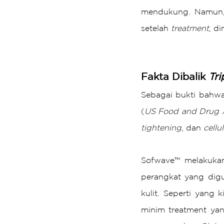
mendukung. Namun, u
setelah 
treatment
, d
Fakta Dibalik 
Tr
Sebagai bukti bahwa 
(
US Food and Drug A
tightening
, dan 
cellul
Sofwave™ melakukan 
perangkat yang digu
kulit. Seperti yang
minim treatment yan