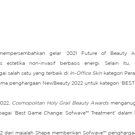
empersembahkan gelar ‘2021 Future of Beauty Aw
 estetika non-invasif berbasis energi. Selain itu,
ai salah satu yang terbaik di 
In-Office Skin
 kategori Per
ma penghargaan NewBeauty 2022 untuk kategori ‘BEST
022, 
Cosmopolitan Holy Grail Beauty Awards
 menganug
agai ‘Best Game Change: Sofwave™ Treatment’ dalam k
2 dari majalah Shape memberikan Sofwave™ penghargaan 