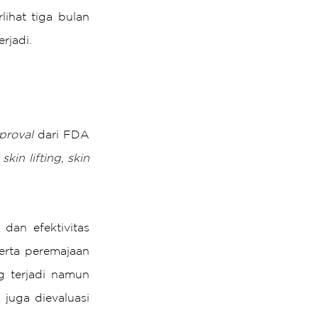
ihat tiga bulan 
rjadi.
proval
 dari FDA 
 
skin lifting
, 
skin 
an efektivitas 
erta peremajaan 
g terjadi namun 
ni juga dievaluasi 