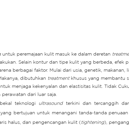
g 
untuk peremajaan kulit masuk ke dalam deretan 
treatm
lakukan. Selain kontur dan tipe kulit yang berbeda, efek
 karena berbagai faktor. Mulai dari usia, genetik, makanan, 
Makanya, dibutuhkan
 treatment
 khusus yang membantu st
untuk menjaga kekenyalan dan elastisitas kulit. Tidak Cu
erawatan dari luar saja.
bekal teknologi 
ultrasound
ang bertujuan untuk menangani tanda-tanda penuaan di 
aris halus, dan pengencangan kulit (
tightening
), pengang