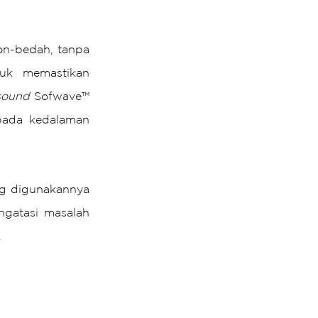
on-bedah, tanpa 
uk memastikan 
asound
 Sofwave™ 
pada kedalaman 
g digunakannya 
gatasi masalah 
.