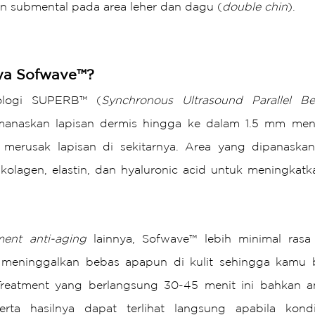
an submental pada area leher dan dagu (
double chin
).
ya Sofwave™?
ologi SUPERB™ (
Synchronous Ultrasound Parallel B
anaskan lapisan dermis hingga ke dalam 1.5 mm men
merusak lapisan di sekitarnya. Area yang dipanaskan 
kolagen, elastin, dan hyaluronic acid untuk meningkatk
ment anti-aging
 lainnya, Sofwave™ lebih minimal rasa 
k meninggalkan bebas apapun di kulit sehingga kamu bis
Treatment yang berlangsung 30-45 menit ini bahkan am
serta hasilnya dapat terlihat langsung apabila kondis