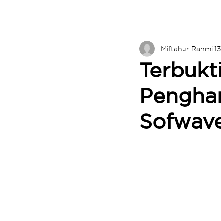
Miftahur Rahmi
1
Terbukt
Penghar
Sofwav