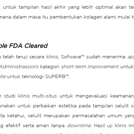
ntuk tampilan hasil akhir yang lebih optimal akan terl
imana dalam masa itu pembentukan kolagen alami mulai te
iple FDA Cleared
telah teruji secara klinis, Sofwave™ sudah menerima 
ap
dministrassion
) kategori 
short-term improvement
 untuk
ite 
untuk teknologi SUPERB™.
studi klinis multi-situs untuk mengevaluasi keamanan d
nakan untuk perbaikan estetika pada tampilan selulit s
 kita ketahui, selulit merupakan permasalahan umum yan
g efektif serta aman tanpa 
downtime
. Hasil uji klinis i