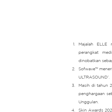
Majalah ELLE m
perangkat medis
dinobatkan sebag
Sofwave™ meneri
ULTRASOUND’.
Masih di tahun 2
penghargaan seb
Unggulan.
Skin Awards 202