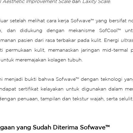
l Aesthetic Improvement Scale
 dan 
Laxity Scale
.
luar setelah melihat cara kerja Sofwave™ yang bersifat n
an, dan didukung dengan mekanisme SofCool™ unt
nan pasien dari rasa terbakar pada kulit. Energi 
ultr
ti permukaan kulit, memanaskan jaringan mid-termal 
 untuk meremajakan kolagen tubuh.
ini menjadi bukti bahwa Sofwave™ dengan teknologi yan
ndapat sertifikat kelayakan untuk digunakan dalam men
dengan penuaan, tampilan dan tekstur wajah, serta selulit
rgaan yang Sudah Diterima Sofwave™