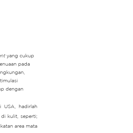
ent
 yang cukup 
 penuaan pada 
lingkungan, 
imulasi 
kup dengan 
 terkini dan tercanggih dari USA, hadirlah 
kulit, seperti; 
katan area mata 