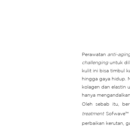
Perawatan 
anti-agin
challenging
 untuk di
kulit ini bisa timbul
hingga gaya hidup. 
kolagen dan elastin 
hanya mengandalkan p
Oleh sebab itu, ber
treatment 
Sofwave™ y
perbaikan kerutan, g