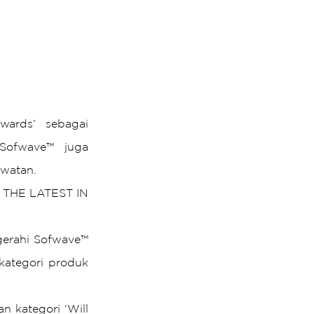
ards’ sebagai 
 Sofwave™ juga 
awatan.
 THE LATEST IN 
erahi Sofwave™ 
ategori produk 
kategori ‘Will 